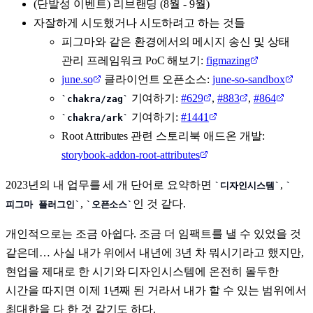
(단발성 이벤트) 리브랜딩 (8월 - 9월)
자잘하게 시도했거나 시도하려고 하는 것들
피그마와 같은 환경에서의 메시지 송신 및 상태
관리 프레임워크 PoC 해보기:
figmazing
june.so
클라이언트 오픈소스:
june-so-sandbox
기여하기:
#629
,
#883
,
#864
chakra/zag
기여하기:
#1441
chakra/ark
Root Attributes 관련 스토리북 애드온 개발:
storybook-addon-root-attributes
2023년의 내 업무를 세 개 단어로 요약하면
,
디자인시스템
,
인 것 같다.
피그마 플러그인
오픈소스
개인적으로는 조금 아쉽다. 조금 더 임팩트를 낼 수 있었을 것
같은데… 사실 내가 위에서 내년에 3년 차 뭐시기라고 했지만,
현업을 제대로 한 시기와 디자인시스템에 온전히 몰두한
시간을 따지면 이제 1년째 된 거라서 내가 할 수 있는 범위에서
최대한을 다 한 것 같기도 하다.