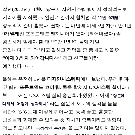
작년(2022년) 11월에 당근 디자인시스템 팀에서 정식적으로
커리어를 시작했다. 인턴 기간까지 합치면 약
1년 6개월
정도의 시간이 흘렀다. 연차로는 내년에 이제 3년 차(?), 만 1년
6개월째인 프론트엔드 엔지니어가 됐다.
(되어버렸다)
좀
겸손하게 말해야 할 땐 **“만 1년 6개월째 개발
중입니다ㅎㅎ..”**라고 말하고 경력을 좀 뽐내고 싶을 땐
“이제 3년 차 되어갑니다^^”
라고 친구들이랑
얘기했다ㅋㅋㅋ
올해는 온전히 1년을
디자인시스템
팀에서 보냈다. 우리 팀과
옆 팀인
프론트엔드 코어 팀
, 둘을 합쳐서
UX시스템 실
이라고
부르고 어젠 UX시스템 실의 송년회가 있었다. 어제
당근에
라는 질문에 서로의 생각을 들을
대해서 어떻게 생각하나
시간이 있었는데 이렇게 뛰어나고, 능력 좋고, 훌륭한
팀원들과 함께할 수 있다는 것 자체가 축복이라고 말했다.
어느 정도냐면
을 느낀다는 말까지 말했다.
긍정적인 두려움